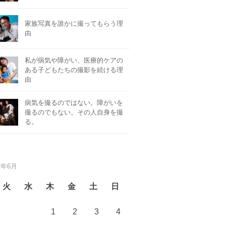
家族写真を誰かに撮ってもらう理
由
私が病気や障がい、医療的ケアの
ある子どもたちの撮影を続ける理
由
病気を撮るのではない。障がいを
撮るのでもない。その人自身を撮
る。
7年6月
火
水
木
金
土
日
1
2
3
4