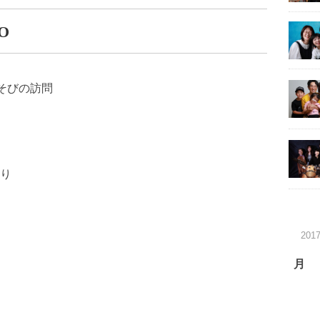
O
そびの訪問
り
201
月