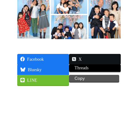
Facebook
X
Threads
Bluesky
Copy
LINE