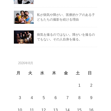
私が病気や障がい、医療的ケアのある子
どもたちの撮影を続ける理由
病気を撮るのではない。障がいを撮るの
でもない。その人自身を撮る。
2026年8月
月
火
水
木
金
土
日
1
2
3
4
5
6
7
8
9
10
11
12
13
14
15
16