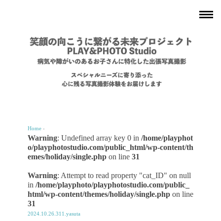
Home
›
Warning
: Undefined array key 0 in
/home/playphot
o/playphotostudio.com/public_html/wp-content/th
emes/holiday/single.php
on line
31
Warning
: Attempt to read property "cat_ID" on null
in
/home/playphoto/playphotostudio.com/public_
html/wp-content/themes/holiday/single.php
on line
31
2024.10.26.311.yasuta