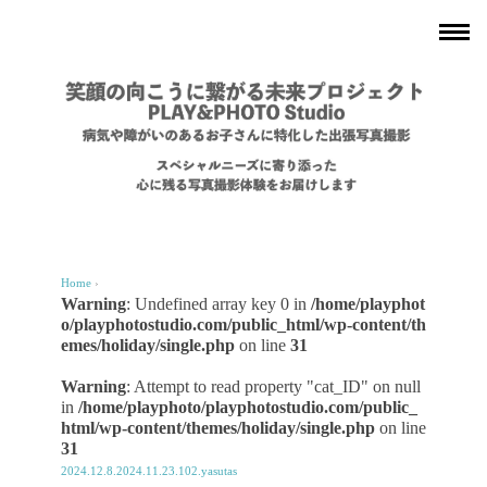
Home
›
Warning
: Undefined array key 0 in
/home/playphot
o/playphotostudio.com/public_html/wp-content/th
emes/holiday/single.php
on line
31
Warning
: Attempt to read property "cat_ID" on null
in
/home/playphoto/playphotostudio.com/public_
html/wp-content/themes/holiday/single.php
on line
31
2024.12.8.2024.11.23.102.yasutas