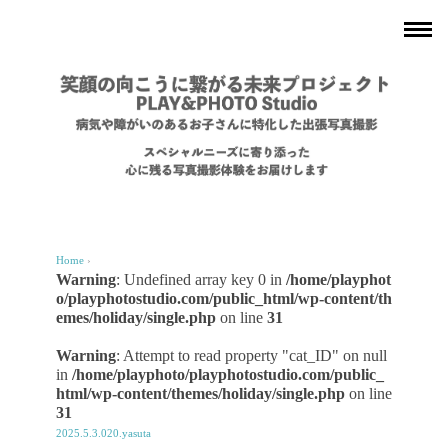
Home
›
Warning
: Undefined array key 0 in
/home/playphot
o/playphotostudio.com/public_html/wp-content/th
emes/holiday/single.php
on line
31
Warning
: Attempt to read property "cat_ID" on null
in
/home/playphoto/playphotostudio.com/public_
html/wp-content/themes/holiday/single.php
on line
31
2025.5.3.020.yasuta