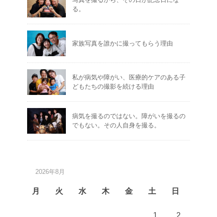
る。
家族写真を誰かに撮ってもらう理由
私が病気や障がい、医療的ケアのある子
どもたちの撮影を続ける理由
病気を撮るのではない。障がいを撮るの
でもない。その人自身を撮る。
2026年8月
月
火
水
木
金
土
日
1
2