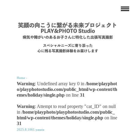
Home
›
Warning
: Undefined array key 0 in
/home/playphot
o/playphotostudio.com/public_html/wp-content/th
emes/holiday/single.php
on line
31
Warning
: Attempt to read property "cat_ID" on null
in
/home/playphoto/playphotostudio.com/public_
html/wp-content/themes/holiday/single.php
on line
31
2025.8.1061.yasuta