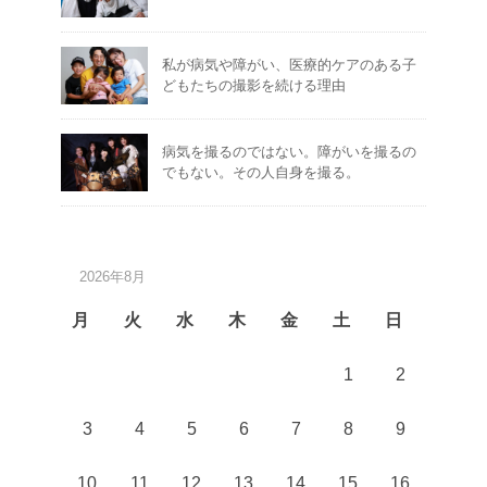
私が病気や障がい、医療的ケアのある子
どもたちの撮影を続ける理由
病気を撮るのではない。障がいを撮るの
でもない。その人自身を撮る。
2026年8月
月
火
水
木
金
土
日
1
2
3
4
5
6
7
8
9
10
11
12
13
14
15
16