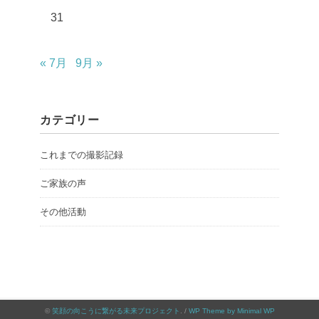
31
« 7月
9月 »
カテゴリー
これまでの撮影記録
ご家族の声
その他活動
©
笑顔の向こうに繋がる未来プロジェクト
. /
WP Theme by Minimal WP