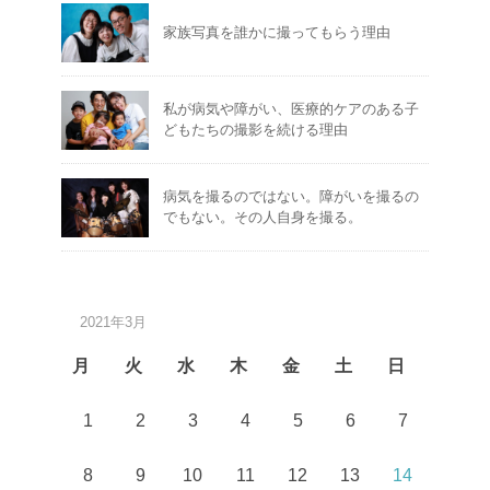
家族写真を誰かに撮ってもらう理由
私が病気や障がい、医療的ケアのある子
どもたちの撮影を続ける理由
病気を撮るのではない。障がいを撮るの
でもない。その人自身を撮る。
2021年3月
月
火
水
木
金
土
日
1
2
3
4
5
6
7
8
9
10
11
12
13
14