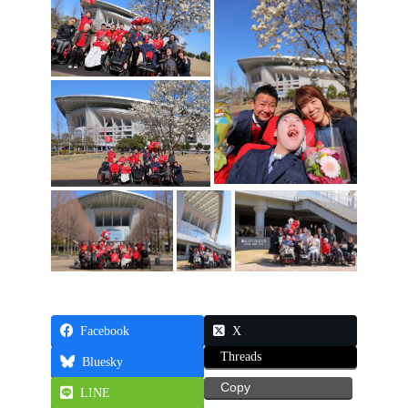
Facebook
X
Threads
Bluesky
Copy
LINE