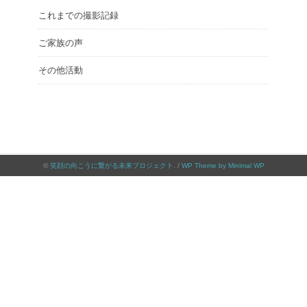
これまでの撮影記録
ご家族の声
その他活動
©
笑顔の向こうに繋がる未来プロジェクト
. /
WP Theme by Minimal WP