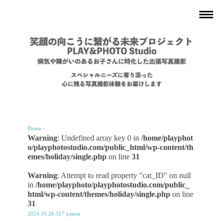
Home
›
Warning
: Undefined array key 0 in
/home/playphot
o/playphotostudio.com/public_html/wp-content/th
emes/holiday/single.php
on line
31
Warning
: Attempt to read property "cat_ID" on null
in
/home/playphoto/playphotostudio.com/public_
html/wp-content/themes/holiday/single.php
on line
31
2024.10.26.317.yasuta