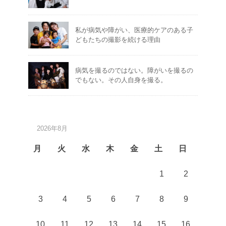
私が病気や障がい、医療的ケアのある子
どもたちの撮影を続ける理由
病気を撮るのではない。障がいを撮るの
でもない。その人自身を撮る。
2026年8月
月
火
水
木
金
土
日
1
2
3
4
5
6
7
8
9
10
11
12
13
14
15
16