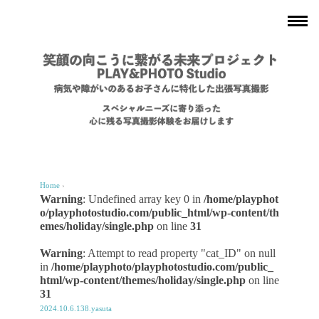
Home
›
Warning
: Undefined array key 0 in
/home/playphot
o/playphotostudio.com/public_html/wp-content/th
emes/holiday/single.php
on line
31
Warning
: Attempt to read property "cat_ID" on null
in
/home/playphoto/playphotostudio.com/public_
html/wp-content/themes/holiday/single.php
on line
31
2024.10.6.138.yasuta