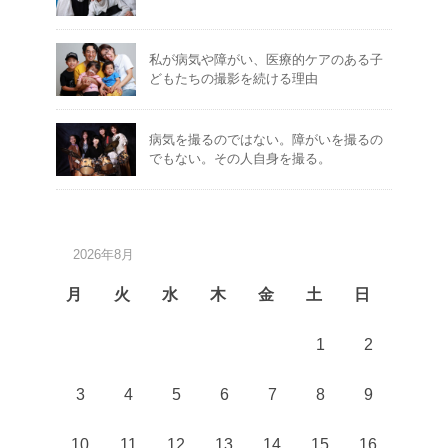
私が病気や障がい、医療的ケアのある子
どもたちの撮影を続ける理由
病気を撮るのではない。障がいを撮るの
でもない。その人自身を撮る。
2026年8月
月
火
水
木
金
土
日
1
2
3
4
5
6
7
8
9
10
11
12
13
14
15
16