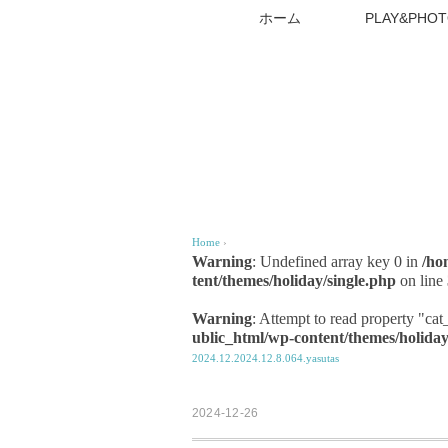
ホーム
PLAY&PHOT
Home
›
Warning
: Undefined array key 0 in
/ho
tent/themes/holiday/single.php
on line
Warning
: Attempt to read property "ca
ublic_html/wp-content/themes/holiday
2024.12.2024.12.8.064.yasutas
2024-12-26