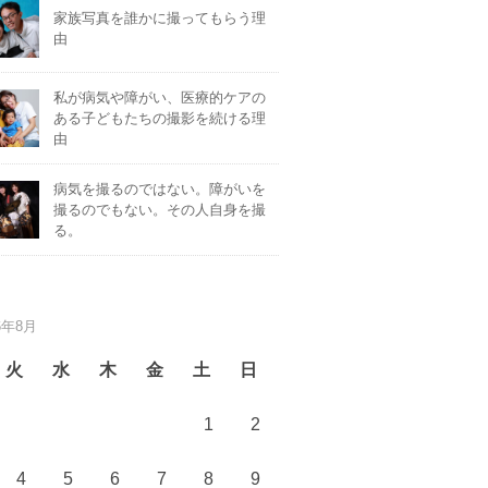
家族写真を誰かに撮ってもらう理
由
私が病気や障がい、医療的ケアの
ある子どもたちの撮影を続ける理
由
病気を撮るのではない。障がいを
撮るのでもない。その人自身を撮
る。
6年8月
火
水
木
金
土
日
1
2
4
5
6
7
8
9