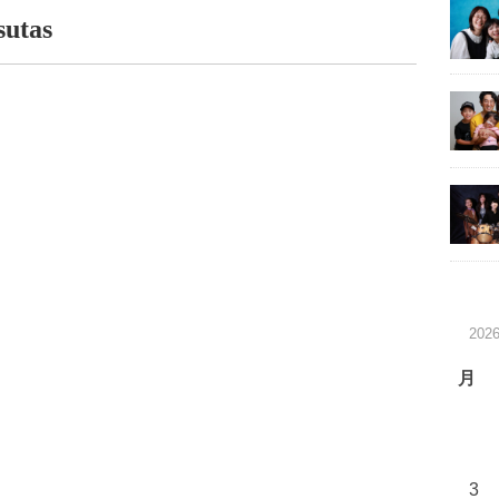
sutas
202
月
3