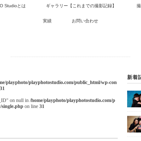
O Studioとは
ギャラリー【これまでの撮影記録】
撮
実績
お問い合わせ
新着
me/playphoto/playphotostudio.com/public_html/wp-con
31
t_ID" on null in
/home/playphoto/playphotostudio.com/p
/single.php
on line
31