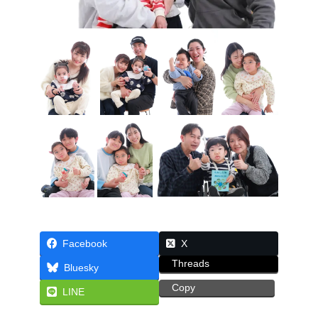
Facebook
X
Threads
Bluesky
Copy
LINE