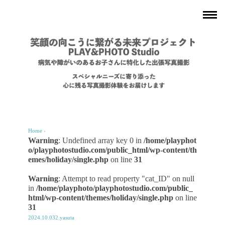
Home
›
Warning
: Undefined array key 0 in
/home/playphot
o/playphotostudio.com/public_html/wp-content/th
emes/holiday/single.php
on line
31
Warning
: Attempt to read property "cat_ID" on null
in
/home/playphoto/playphotostudio.com/public_
html/wp-content/themes/holiday/single.php
on line
31
2024.10.032.yasuta