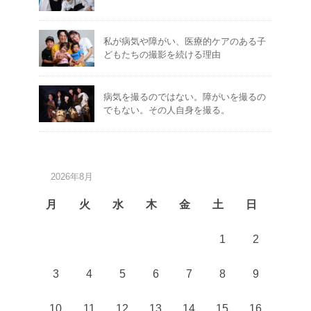
私が病気や障がい、医療的ケアのある子
どもたちの撮影を続ける理由
病気を撮るのではない。障がいを撮るの
でもない。その人自身を撮る。
2026年8月
月
火
水
木
金
土
日
1
2
3
4
5
6
7
8
9
10
11
12
13
14
15
16