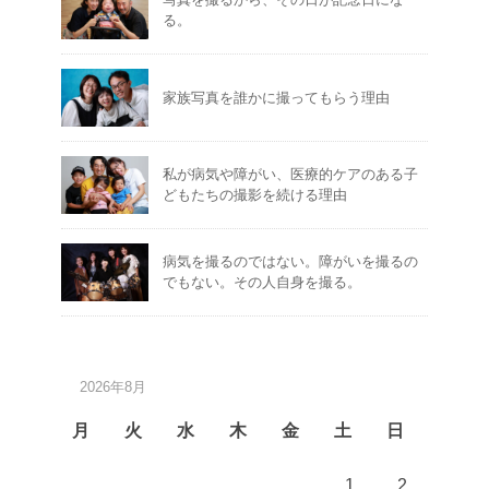
る。
家族写真を誰かに撮ってもらう理由
私が病気や障がい、医療的ケアのある子
どもたちの撮影を続ける理由
病気を撮るのではない。障がいを撮るの
でもない。その人自身を撮る。
2026年8月
月
火
水
木
金
土
日
1
2