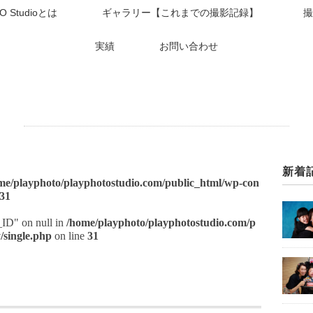
O Studioとは
ギャラリー【これまでの撮影記録】
撮
実績
お問い合わせ
新着
me/playphoto/playphotostudio.com/public_html/wp-con
31
t_ID" on null in
/home/playphoto/playphotostudio.com/p
/single.php
on line
31