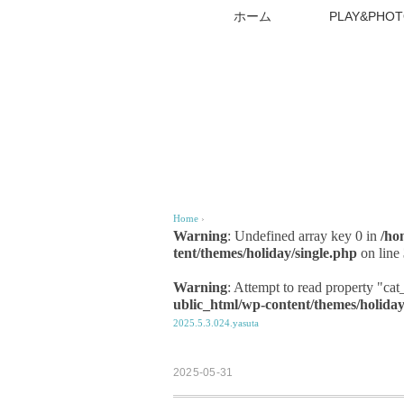
ホーム
PLAY&PHOT
Home
›
Warning
: Undefined array key 0 in
/ho
tent/themes/holiday/single.php
on line
Warning
: Attempt to read property "ca
ublic_html/wp-content/themes/holiday
2025.5.3.024.yasuta
2025-05-31