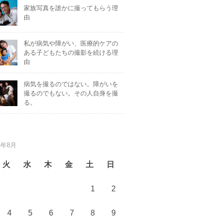
家族写真を誰かに撮ってもらう理
由
私が病気や障がい、医療的ケアの
ある子どもたちの撮影を続ける理
由
病気を撮るのではない。障がいを
撮るのでもない。その人自身を撮
る。
6年8月
火
水
木
金
土
日
1
2
4
5
6
7
8
9