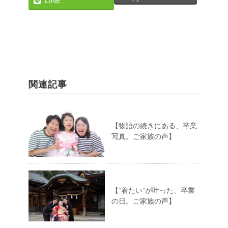
LINE
関連記事
【物語の続きにある、卒業
写真。ご家族の声】
【“着たい”が叶った、卒業
の日。ご家族の声】