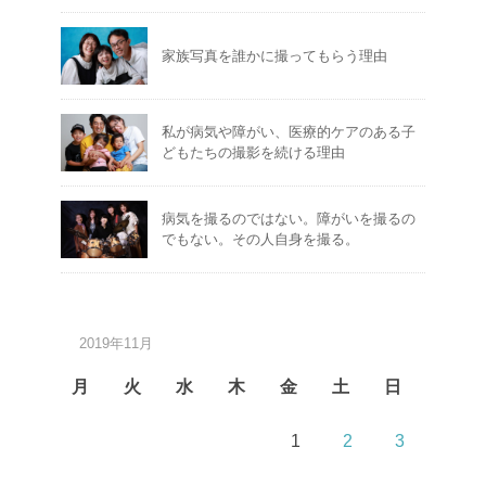
家族写真を誰かに撮ってもらう理由
私が病気や障がい、医療的ケアのある子
どもたちの撮影を続ける理由
病気を撮るのではない。障がいを撮るの
でもない。その人自身を撮る。
2019年11月
月
火
水
木
金
土
日
1
2
3