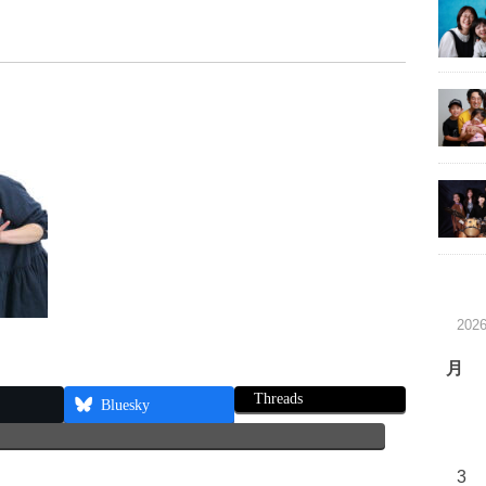
202
月
Threads
Bluesky
3