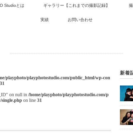
O Studioとは
ギャラリー【これまでの撮影記録】
撮
実績
お問い合わせ
新着
me/playphoto/playphotostudio.com/public_html/wp-con
31
t_ID" on null in
/home/playphoto/playphotostudio.com/p
/single.php
on line
31