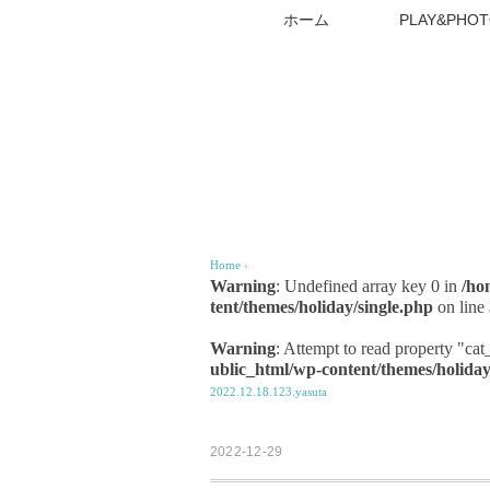
ホーム
PLAY&PHOT
Home
›
Warning
: Undefined array key 0 in
/ho
tent/themes/holiday/single.php
on line
Warning
: Attempt to read property "ca
ublic_html/wp-content/themes/holiday
2022.12.18.123.yasuta
2022-12-29