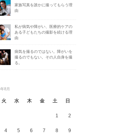
家族写真を誰かに撮ってもらう理
由
私が病気や障がい、医療的ケアの
ある子どもたちの撮影を続ける理
由
病気を撮るのではない。障がいを
撮るのでもない。その人自身を撮
る。
6年8月
火
水
木
金
土
日
1
2
4
5
6
7
8
9