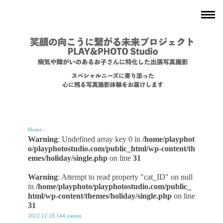
Home
›
Warning
: Undefined array key 0 in
/home/playphot
o/playphotostudio.com/public_html/wp-content/th
emes/holiday/single.php
on line
31
Warning
: Attempt to read property "cat_ID" on null
in
/home/playphoto/playphotostudio.com/public_
html/wp-content/themes/holiday/single.php
on line
31
2022.12.18.144.yasuta