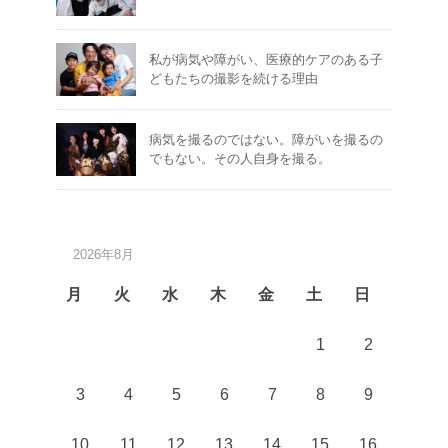
私が病気や障がい、医療的ケアのある子
どもたちの撮影を続ける理由
病気を撮るのではない。障がいを撮るの
でもない。その人自身を撮る。
2026年8月
月
火
水
木
金
土
日
1
2
3
4
5
6
7
8
9
10
11
12
13
14
15
16