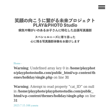
Home
›
Warning
: Undefined array key 0 in
/home/playphot
o/playphotostudio.com/public_html/wp-content/th
emes/holiday/single.php
on line
31
Warning
: Attempt to read property "cat_ID" on null
in
/home/playphoto/playphotostudio.com/public_
html/wp-content/themes/holiday/single.php
on line
31
2023.7.15.166.yasuta