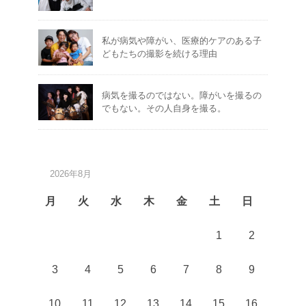
私が病気や障がい、医療的ケアのある子
どもたちの撮影を続ける理由
病気を撮るのではない。障がいを撮るの
でもない。その人自身を撮る。
2026年8月
月
火
水
木
金
土
日
1
2
3
4
5
6
7
8
9
10
11
12
13
14
15
16