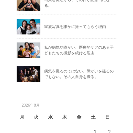
る。
家族写真を誰かに撮ってもらう理由
私が病気や障がい、医療的ケアのある子
どもたちの撮影を続ける理由
病気を撮るのではない。障がいを撮るの
でもない。その人自身を撮る。
2026年8月
月
火
水
木
金
土
日
1
2