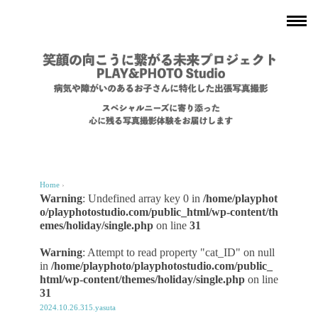
Home
›
Warning
: Undefined array key 0 in
/home/playphot
o/playphotostudio.com/public_html/wp-content/th
emes/holiday/single.php
on line
31
Warning
: Attempt to read property "cat_ID" on null
in
/home/playphoto/playphotostudio.com/public_
html/wp-content/themes/holiday/single.php
on line
31
2024.10.26.315.yasuta