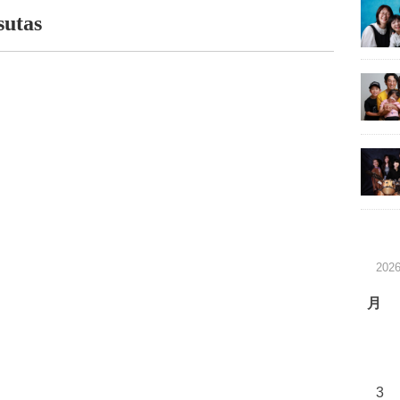
sutas
202
月
3