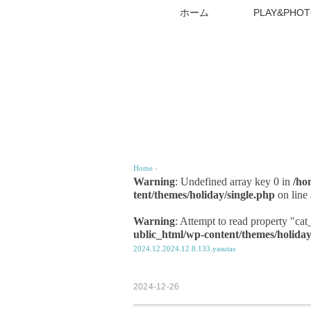
ホーム
PLAY&PHOT
Home
›
Warning
: Undefined array key 0 in
/ho
tent/themes/holiday/single.php
on line
Warning
: Attempt to read property "ca
ublic_html/wp-content/themes/holiday
2024.12.2024.12.8.133.yasutas
2024-12-26