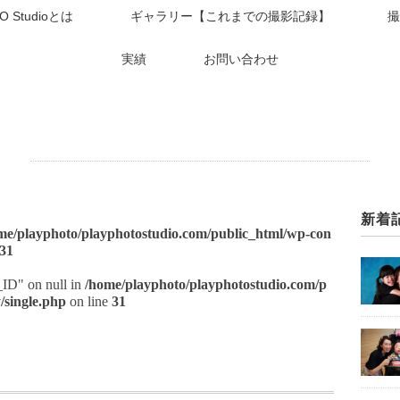
O Studioとは
ギャラリー【これまでの撮影記録】
撮
実績
お問い合わせ
新着
me/playphoto/playphotostudio.com/public_html/wp-con
31
t_ID" on null in
/home/playphoto/playphotostudio.com/p
/single.php
on line
31