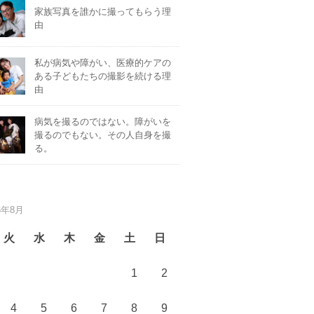
家族写真を誰かに撮ってもらう理
由
私が病気や障がい、医療的ケアの
ある子どもたちの撮影を続ける理
由
病気を撮るのではない。障がいを
撮るのでもない。その人自身を撮
る。
6年8月
火
水
木
金
土
日
1
2
4
5
6
7
8
9