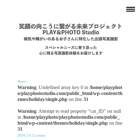
Home
›
Warning
: Undefined array key 0 in
/home/playphot
o/playphotostudio.com/public_html/wp-content/th
emes/holiday/single.php
on line
31
Warning
: Attempt to read property "cat_ID" on null
in
/home/playphoto/playphotostudio.com/public_
html/wp-content/themes/holiday/single.php
on line
31
2024.2.9.12.yasuta