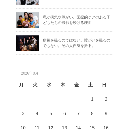
私が病気や障がい、医療的ケアのある子
どもたちの撮影を続ける理由
病気を撮るのではない。障がいを撮るの
でもない。その人自身を撮る。
2026年8月
月
火
水
木
金
土
日
1
2
3
4
5
6
7
8
9
10
11
12
13
14
15
16