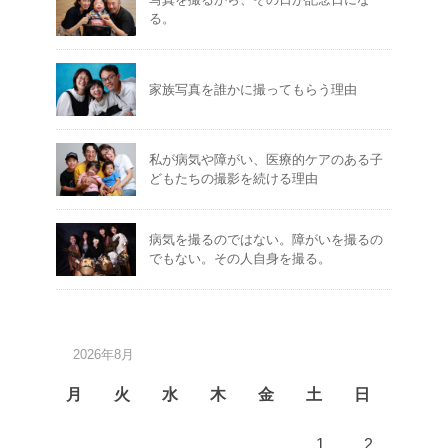
る。
家族写真を誰かに撮ってもらう理由
私が病気や障がい、医療的ケアのある子
どもたちの撮影を続ける理由
病気を撮るのではない。障がいを撮るの
でもない。その人自身を撮る。
2026年8月
月
火
水
木
金
土
日
1
2