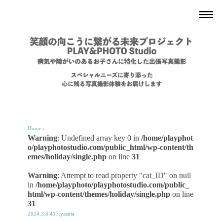
Home
›
Warning
: Undefined array key 0 in
/home/playphot
o/playphotostudio.com/public_html/wp-content/th
emes/holiday/single.php
on line
31
Warning
: Attempt to read property "cat_ID" on null
in
/home/playphoto/playphotostudio.com/public_
html/wp-content/themes/holiday/single.php
on line
31
2024.3.3.417.yasuta