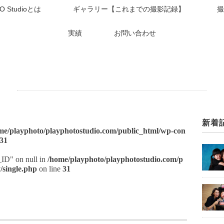
O Studioとは
ギャラリー【これまでの撮影記録】
撮
実績
お問い合わせ
新着
me/playphoto/playphotostudio.com/public_html/wp-con
31
t_ID" on null in
/home/playphoto/playphotostudio.com/p
/single.php
on line
31