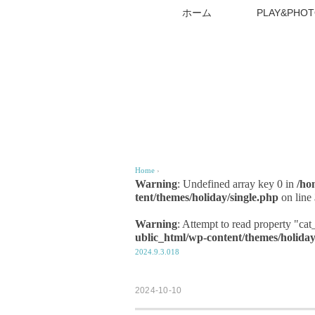
ホーム
PLAY&PHOT
Home
›
Warning
: Undefined array key 0 in
/ho
tent/themes/holiday/single.php
on line
Warning
: Attempt to read property "ca
ublic_html/wp-content/themes/holiday
2024.9.3.018
2024-10-10