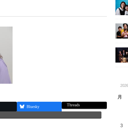
202
月
Threads
Bluesky
3