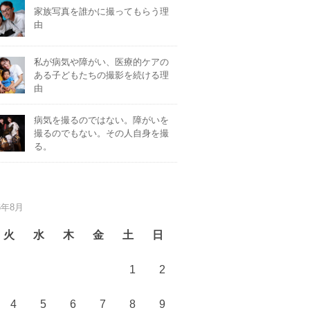
家族写真を誰かに撮ってもらう理
由
私が病気や障がい、医療的ケアの
ある子どもたちの撮影を続ける理
由
病気を撮るのではない。障がいを
撮るのでもない。その人自身を撮
る。
6年8月
火
水
木
金
土
日
1
2
4
5
6
7
8
9