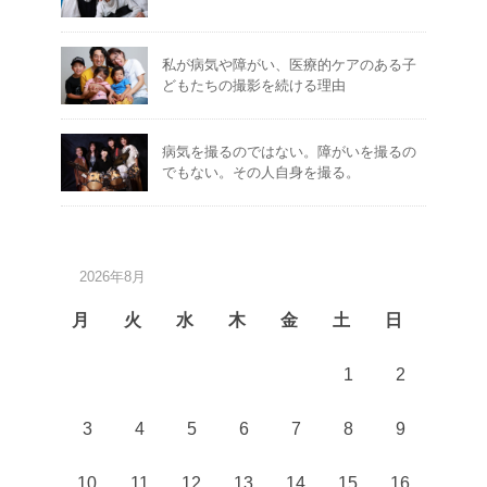
私が病気や障がい、医療的ケアのある子
どもたちの撮影を続ける理由
病気を撮るのではない。障がいを撮るの
でもない。その人自身を撮る。
2026年8月
月
火
水
木
金
土
日
1
2
3
4
5
6
7
8
9
10
11
12
13
14
15
16