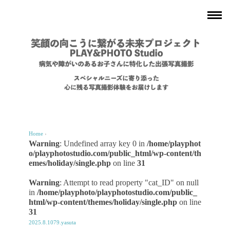
Home
›
Warning
: Undefined array key 0 in
/home/playphot
o/playphotostudio.com/public_html/wp-content/th
emes/holiday/single.php
on line
31
Warning
: Attempt to read property "cat_ID" on null
in
/home/playphoto/playphotostudio.com/public_
html/wp-content/themes/holiday/single.php
on line
31
2025.8.1079.yasuta