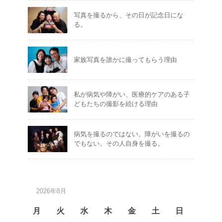
写真を撮るから、その日が記念日にな
る。
家族写真を誰かに撮ってもらう理由
私が病気や障がい、医療的ケアのある子
どもたちの撮影を続ける理由
病気を撮るのではない。障がいを撮るの
でもない。その人自身を撮る。
2026年8月
月
火
水
木
金
土
日