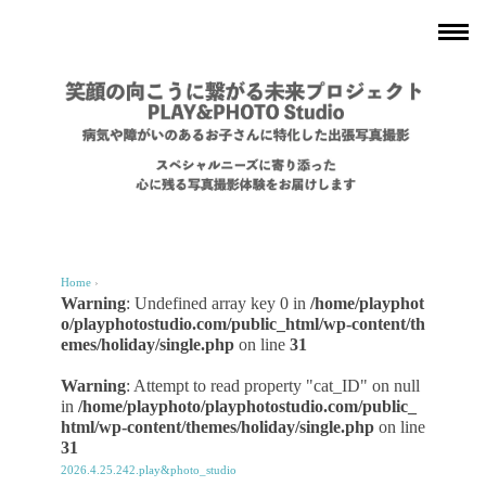
Home
›
Warning
: Undefined array key 0 in
/home/playphot
o/playphotostudio.com/public_html/wp-content/th
emes/holiday/single.php
on line
31
Warning
: Attempt to read property "cat_ID" on null
in
/home/playphoto/playphotostudio.com/public_
html/wp-content/themes/holiday/single.php
on line
31
2026.4.25.242.play&photo_studio