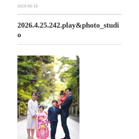
2026-05-19
2026.4.25.242.play&photo_studi
o