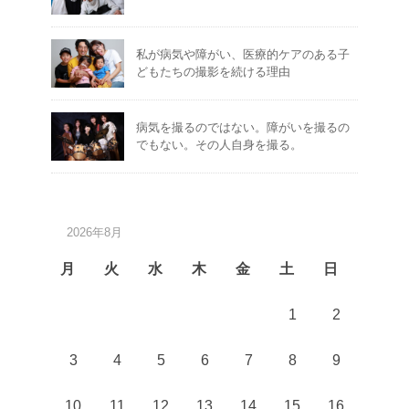
私が病気や障がい、医療的ケアのある子
どもたちの撮影を続ける理由
病気を撮るのではない。障がいを撮るの
でもない。その人自身を撮る。
2026年8月
月
火
水
木
金
土
日
1
2
3
4
5
6
7
8
9
10
11
12
13
14
15
16