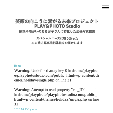
Home
›
Warning
: Undefined array key 0 in
/home/playphot
o/playphotostudio.com/public_html/wp-content/th
emes/holiday/single.php
on line
31
Warning
: Attempt to read property "cat_ID" on null
in
/home/playphoto/playphotostudio.com/public_
html/wp-content/themes/holiday/single.php
on line
31
2023.10.153.yasuta