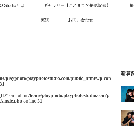
O Studioとは
ギャラリー【これまでの撮影記録】
撮
実績
お問い合わせ
新着
me/playphoto/playphotostudio.com/public_html/wp-con
31
t_ID" on null in
/home/playphoto/playphotostudio.com/p
/single.php
on line
31