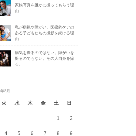
家族写真を誰かに撮ってもらう理
由
私が病気や障がい、医療的ケアの
ある子どもたちの撮影を続ける理
由
病気を撮るのではない。障がいを
撮るのでもない。その人自身を撮
る。
6年8月
火
水
木
金
土
日
1
2
4
5
6
7
8
9