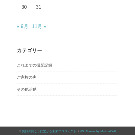
30
31
« 9月
11月 »
カテゴリー
これまでの撮影記録
ご家族の声
その他活動
©
笑顔の向こうに繋がる未来プロジェクト
. /
WP Theme by Minimal WP