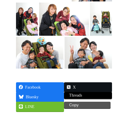
Facebook
X
Threads
Bluesky
Copy
LINE