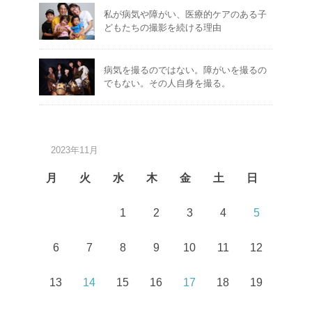
私が病気や障がい、医療的ケアのある子
どもたちの撮影を続ける理由
病気を撮るのではない。障がいを撮るの
でもない。その人自身を撮る。
2023年11月
月
火
水
木
金
土
日
1
2
3
4
5
6
7
8
9
10
11
12
13
14
15
16
17
18
19