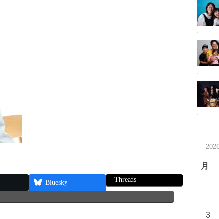
202
月
Threads
Bluesky
3