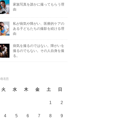
家族写真を誰かに撮ってもらう理
由
私が病気や障がい、医療的ケアの
ある子どもたちの撮影を続ける理
由
病気を撮るのではない。障がいを
撮るのでもない。その人自身を撮
る。
6年8月
火
水
木
金
土
日
1
2
4
5
6
7
8
9