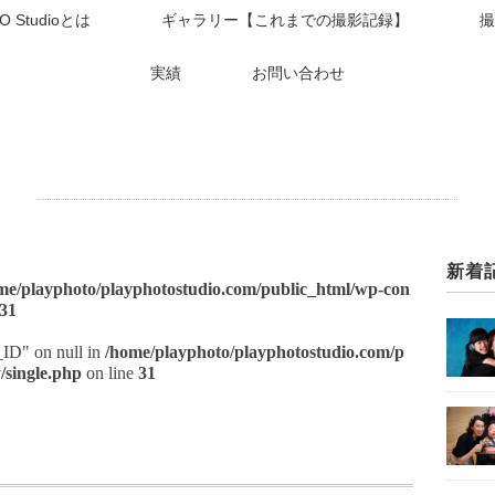
O Studioとは
ギャラリー【これまでの撮影記録】
撮
実績
お問い合わせ
新着
me/playphoto/playphotostudio.com/public_html/wp-con
31
t_ID" on null in
/home/playphoto/playphotostudio.com/p
/single.php
on line
31