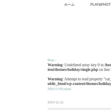
ホーム
PLAY&PHOT
Home
›
Warning
: Undefined array key 0 in
/ho
tent/themes/holiday/single.php
on line
Warning
: Attempt to read property "ca
ublic_html/wp-content/themes/holiday
2024.11.4.92.yasuta
2024-11-12