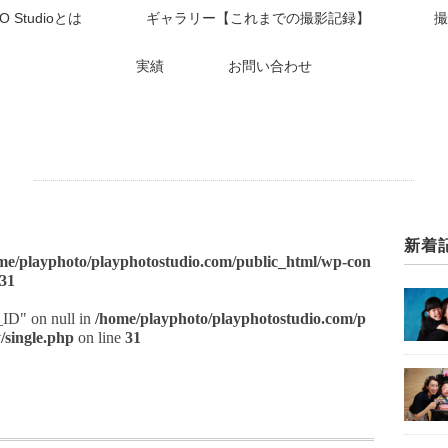
O Studioとは
ギャラリー【これまでの撮影記録】
撮
実績
お問い合わせ
新着
me/playphoto/playphotostudio.com/public_html/wp-con
31
t_ID" on null in
/home/playphoto/playphotostudio.com/p
/single.php
on line
31