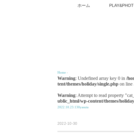
ホーム
PLAY&PHOT
Home
›
Warning
: Undefined array key 0 in
/ho
tent/themes/holiday/single.php
on line
Warning
: Attempt to read property "ca
ublic_html/wp-content/themes/holiday
2022.10.23.130yasuta
2022-10-30