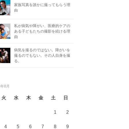
家族写真を誰かに撮ってもらう理
由
私が病気や障がい、医療的ケアの
ある子どもたちの撮影を続ける理
由
病気を撮るのではない。障がいを
撮るのでもない。その人自身を撮
る。
6年8月
火
水
木
金
土
日
1
2
4
5
6
7
8
9