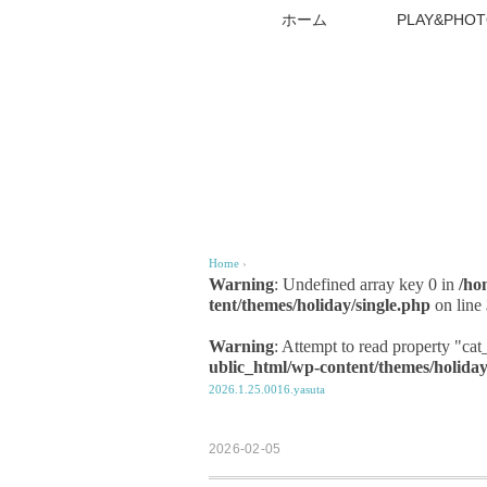
ホーム
PLAY&PHOT
Home
›
Warning
: Undefined array key 0 in
/ho
tent/themes/holiday/single.php
on line
Warning
: Attempt to read property "ca
ublic_html/wp-content/themes/holiday
2026.1.25.0016.yasuta
2026-02-05