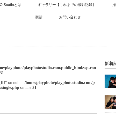
O Studioとは
ギャラリー【これまでの撮影記録】
撮
実績
お問い合わせ
新着
me/playphoto/playphotostudio.com/public_html/wp-con
31
t_ID" on null in
/home/playphoto/playphotostudio.com/p
/single.php
on line
31