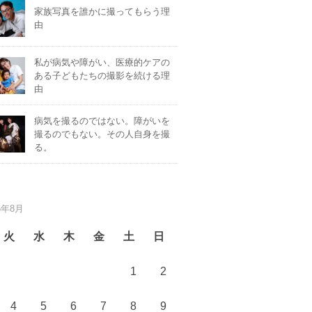
家族写真を誰かに撮ってもらう理
由
私が病気や障がい、医療的ケアの
ある子どもたちの撮影を続ける理
由
病気を撮るのではない。障がいを
撮るのでもない。その人自身を撮
る。
6年8月
火
水
木
金
土
日
1
2
4
5
6
7
8
9