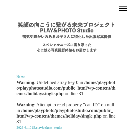
Home
›
Warning
: Undefined array key 0 in
/home/playphot
o/playphotostudio.com/public_html/wp-content/th
emes/holiday/single.php
on line
31
Warning
: Attempt to read property "cat_ID" on null
in
/home/playphoto/playphotostudio.com/public_
html/wp-content/themes/holiday/single.php
on line
31
2026.6.1.015.play&photo_studio