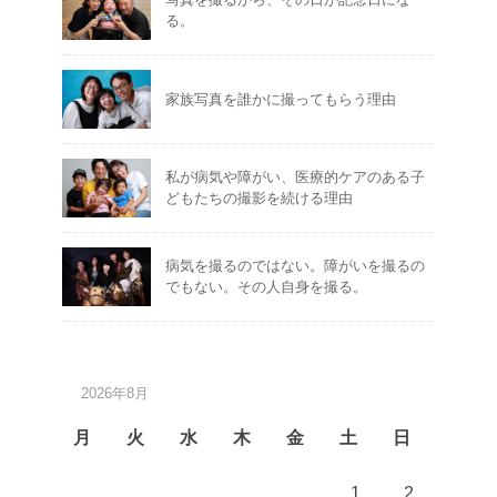
る。
家族写真を誰かに撮ってもらう理由
私が病気や障がい、医療的ケアのある子
どもたちの撮影を続ける理由
病気を撮るのではない。障がいを撮るの
でもない。その人自身を撮る。
2026年8月
月
火
水
木
金
土
日
1
2