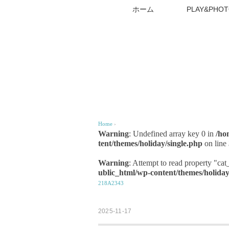
ホーム
PLAY&PHOT
Home
›
Warning
: Undefined array key 0 in
/ho
tent/themes/holiday/single.php
on line
Warning
: Attempt to read property "ca
ublic_html/wp-content/themes/holiday
218A2343
2025-11-17