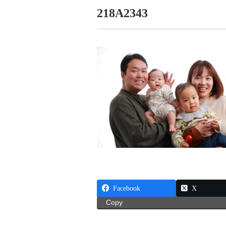
218A2343
Facebook
X
Copy