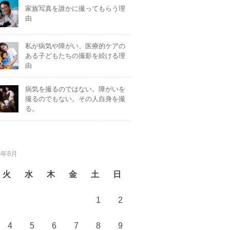
家族写真を誰かに撮ってもらう理
由
私が病気や障がい、医療的ケアの
ある子どもたちの撮影を続ける理
由
病気を撮るのではない。障がいを
撮るのでもない。その人自身を撮
る。
6年8月
火
水
木
金
土
日
1
2
4
5
6
7
8
9