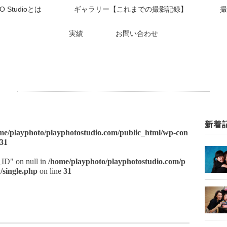
O Studioとは
ギャラリー【これまでの撮影記録】
撮
実績
お問い合わせ
新着
me/playphoto/playphotostudio.com/public_html/wp-con
31
t_ID" on null in
/home/playphoto/playphotostudio.com/p
/single.php
on line
31