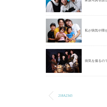
家族写真を誰
私が病気や障
病気を撮るの
218A2343