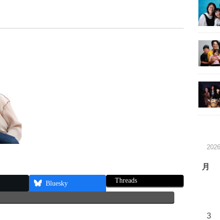
202
月
Threads
Bluesky
3