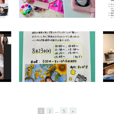
1
2
…
5
»