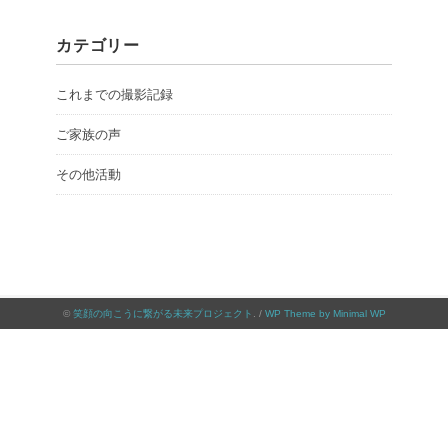
カテゴリー
これまでの撮影記録
ご家族の声
その他活動
©
笑顔の向こうに繋がる未来プロジェクト
. /
WP Theme by Minimal WP