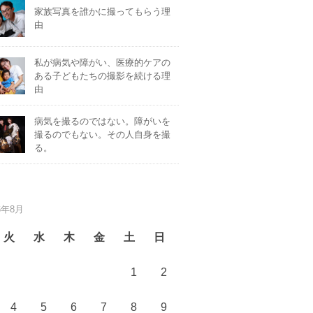
家族写真を誰かに撮ってもらう理
由
私が病気や障がい、医療的ケアの
ある子どもたちの撮影を続ける理
由
病気を撮るのではない。障がいを
撮るのでもない。その人自身を撮
る。
6年8月
火
水
木
金
土
日
1
2
4
5
6
7
8
9