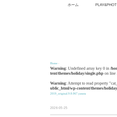
ホーム
PLAY&PHOT
Home
›
Warning
: Undefined array key 0 in
/ho
tent/themes/holiday/single.php
on line
Warning
: Attempt to read property "ca
ublic_html/wp-content/themes/holiday
2019_original.9.8.067.yasuta
2026-05-25