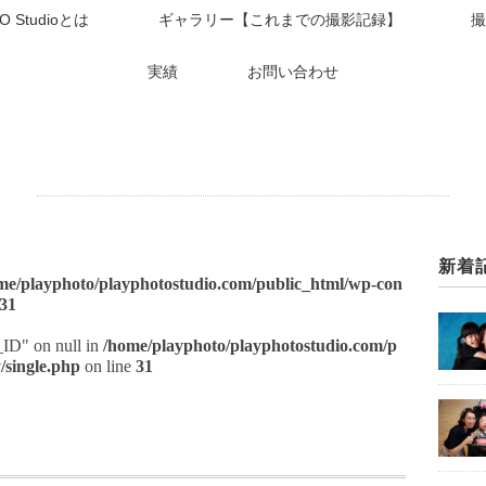
O Studioとは
ギャラリー【これまでの撮影記録】
撮
実績
お問い合わせ
新着
me/playphoto/playphotostudio.com/public_html/wp-con
31
t_ID" on null in
/home/playphoto/playphotostudio.com/p
/single.php
on line
31