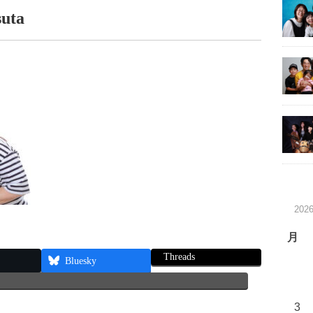
suta
202
月
Threads
Bluesky
3