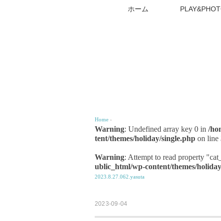
ホーム
PLAY&PHOT
Home
›
Warning
: Undefined array key 0 in
/ho
tent/themes/holiday/single.php
on line
Warning
: Attempt to read property "ca
ublic_html/wp-content/themes/holiday
2023.8.27.062.yasuta
2023-09-04