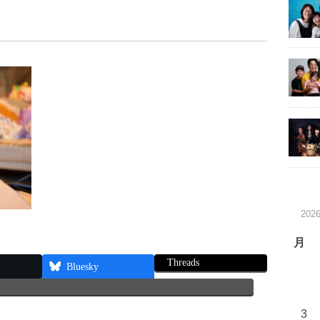
202
月
Threads
Bluesky
3