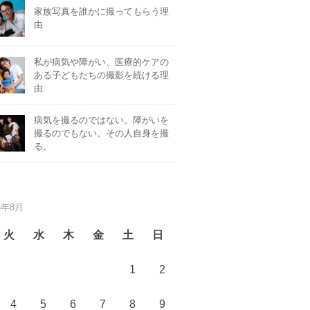
家族写真を誰かに撮ってもらう理
由
私が病気や障がい、医療的ケアの
ある子どもたちの撮影を続ける理
由
病気を撮るのではない。障がいを
撮るのでもない。その人自身を撮
る。
6年8月
火
水
木
金
土
日
1
2
4
5
6
7
8
9