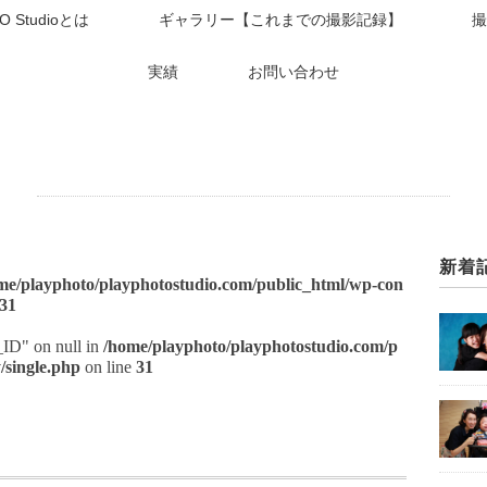
O Studioとは
ギャラリー【これまでの撮影記録】
撮
実績
お問い合わせ
新着
me/playphoto/playphotostudio.com/public_html/wp-con
31
t_ID" on null in
/home/playphoto/playphotostudio.com/p
/single.php
on line
31