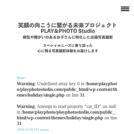
Home
›
Warning
: Undefined array key 0 in
/home/playphot
o/playphotostudio.com/public_html/wp-content/th
emes/holiday/single.php
on line
31
Warning
: Attempt to read property "cat_ID" on null
in
/home/playphoto/playphotostudio.com/public_
html/wp-content/themes/holiday/single.php
on line
31
2024.10.26.312.yasuta