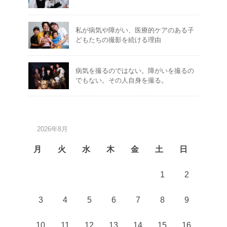
私が病気や障がい、医療的ケアのある子
どもたちの撮影を続ける理由
病気を撮るのではない。障がいを撮るの
でもない。その人自身を撮る。
2026年8月
月
火
水
木
金
土
日
1
2
3
4
5
6
7
8
9
10
11
12
13
14
15
16