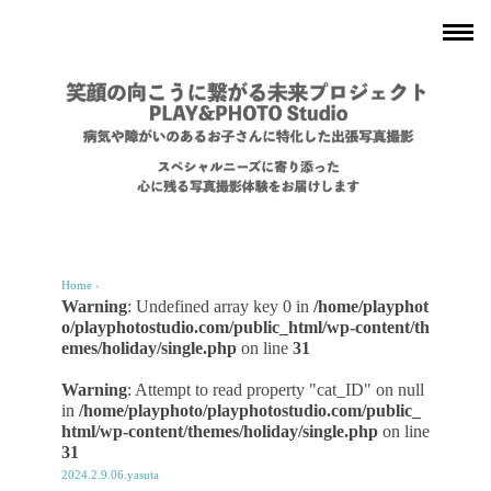
Home
›
Warning
: Undefined array key 0 in
/home/playphot
o/playphotostudio.com/public_html/wp-content/th
emes/holiday/single.php
on line
31
Warning
: Attempt to read property "cat_ID" on null
in
/home/playphoto/playphotostudio.com/public_
html/wp-content/themes/holiday/single.php
on line
31
2024.2.9.06.yasuta