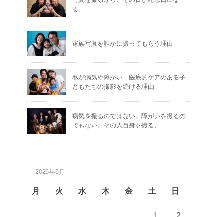
る。
家族写真を誰かに撮ってもらう理由
私が病気や障がい、医療的ケアのある子
どもたちの撮影を続ける理由
病気を撮るのではない。障がいを撮るの
でもない。その人自身を撮る。
2026年8月
月
火
水
木
金
土
日
1
2