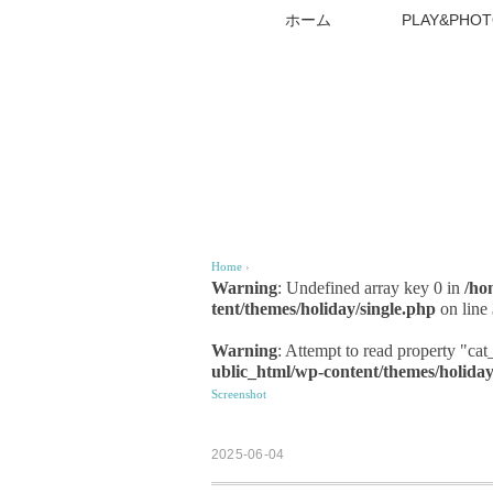
ホーム
PLAY&PHOT
Home
›
Warning
: Undefined array key 0 in
/ho
tent/themes/holiday/single.php
on line
Warning
: Attempt to read property "ca
ublic_html/wp-content/themes/holiday
Screenshot
2025-06-04