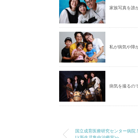
家族写真を誰
私が病気や障
病気を撮るの
国立成育医療研究センター病院.N
U(新生児集中治療室)へ