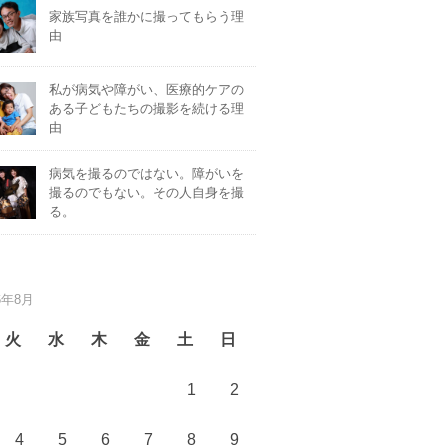
家族写真を誰かに撮ってもらう理
由
私が病気や障がい、医療的ケアの
ある子どもたちの撮影を続ける理
由
病気を撮るのではない。障がいを
撮るのでもない。その人自身を撮
る。
6年8月
火
水
木
金
土
日
1
2
4
5
6
7
8
9