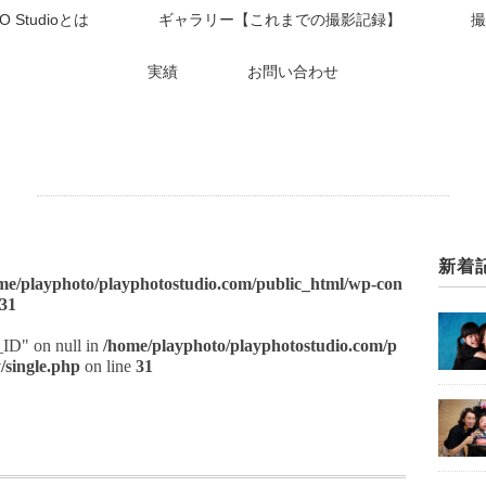
O Studioとは
ギャラリー【これまでの撮影記録】
撮
実績
お問い合わせ
新着
me/playphoto/playphotostudio.com/public_html/wp-con
31
t_ID" on null in
/home/playphoto/playphotostudio.com/p
/single.php
on line
31