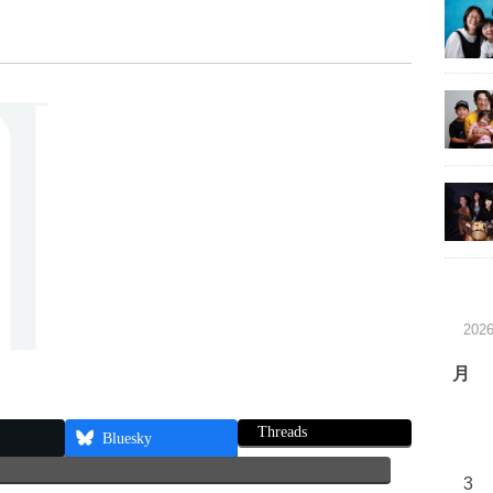
202
月
Threads
Bluesky
3