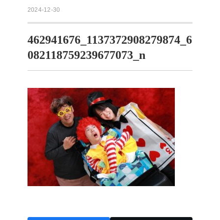
2024-12-30
462941676_1137372908279874_6
082118759239677073_n