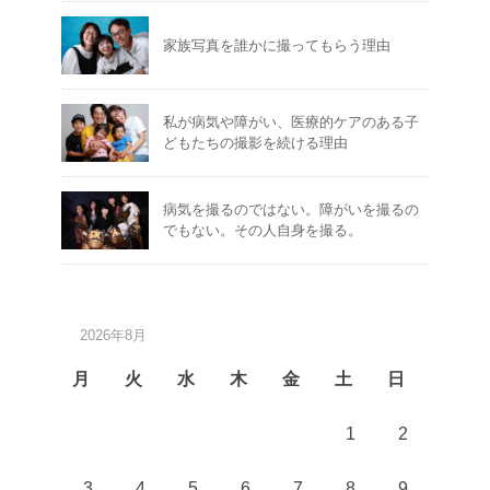
家族写真を誰かに撮ってもらう理由
私が病気や障がい、医療的ケアのある子
どもたちの撮影を続ける理由
病気を撮るのではない。障がいを撮るの
でもない。その人自身を撮る。
2026年8月
月
火
水
木
金
土
日
1
2
3
4
5
6
7
8
9