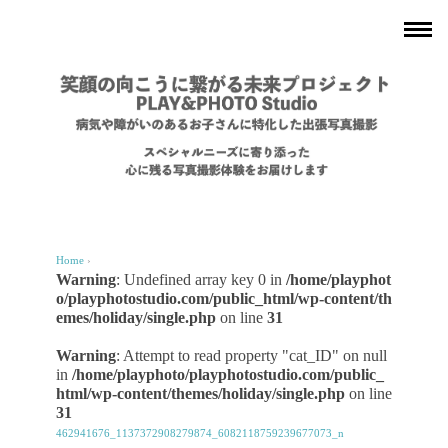
Home
›
Warning
: Undefined array key 0 in
/home/playphot
o/playphotostudio.com/public_html/wp-content/th
emes/holiday/single.php
on line
31
Warning
: Attempt to read property "cat_ID" on null
in
/home/playphoto/playphotostudio.com/public_
html/wp-content/themes/holiday/single.php
on line
31
462941676_1137372908279874_6082118759239677073_n