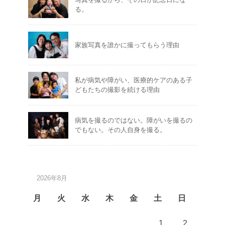
る。
家族写真を誰かに撮ってもらう理由
私が病気や障がい、医療的ケアのある子
どもたちの撮影を続ける理由
病気を撮るのではない。障がいを撮るの
でもない。その人自身を撮る。
2026年8月
月
火
水
木
金
土
日
1
2