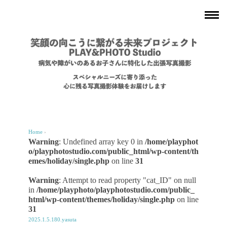
Home
›
Warning
: Undefined array key 0 in
/home/playphot
o/playphotostudio.com/public_html/wp-content/th
emes/holiday/single.php
on line
31
Warning
: Attempt to read property "cat_ID" on null
in
/home/playphoto/playphotostudio.com/public_
html/wp-content/themes/holiday/single.php
on line
31
2025.1.5.180.yasuta