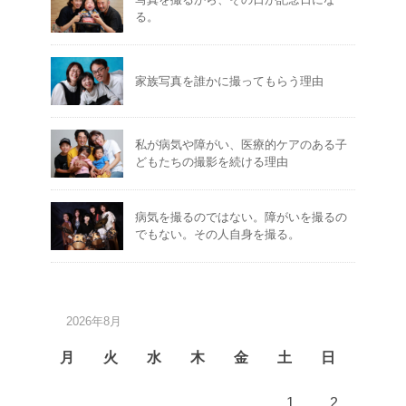
る。
家族写真を誰かに撮ってもらう理由
私が病気や障がい、医療的ケアのある子
どもたちの撮影を続ける理由
病気を撮るのではない。障がいを撮るの
でもない。その人自身を撮る。
2026年8月
月
火
水
木
金
土
日
1
2