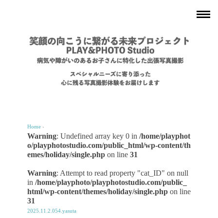
Home
›
Warning
: Undefined array key 0 in
/home/playphot
o/playphotostudio.com/public_html/wp-content/th
emes/holiday/single.php
on line
31
Warning
: Attempt to read property "cat_ID" on null
in
/home/playphoto/playphotostudio.com/public_
html/wp-content/themes/holiday/single.php
on line
31
2025.11.2.054.yasuta