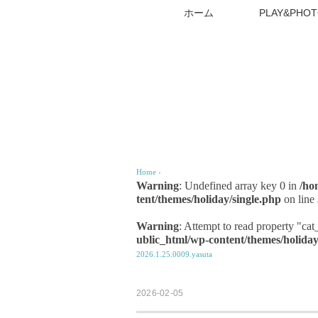
ホーム
PLAY&PHOT
Home
›
Warning
: Undefined array key 0 in
/ho
tent/themes/holiday/single.php
on line
Warning
: Attempt to read property "ca
ublic_html/wp-content/themes/holiday
2026.1.25.0009.yasuta
2026-02-05