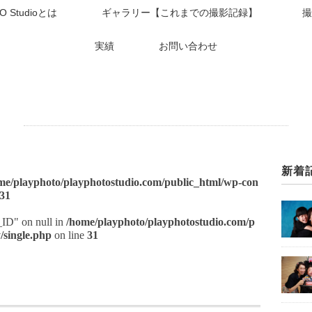
O Studioとは
ギャラリー【これまでの撮影記録】
撮
実績
お問い合わせ
新着
me/playphoto/playphotostudio.com/public_html/wp-con
31
t_ID" on null in
/home/playphoto/playphotostudio.com/p
/single.php
on line
31