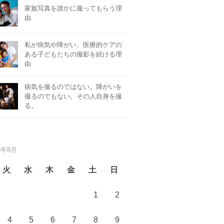
家族写真を誰かに撮ってもらう理
由
私が病気や障がい、医療的ケアの
ある子どもたちの撮影を続ける理
由
病気を撮るのではない。障がいを
撮るのでもない。その人自身を撮
る。
6年8月
火
水
木
金
土
日
1
2
4
5
6
7
8
9